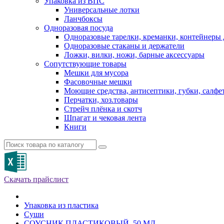
Упаковка из ВПС
Универсальные лотки
Ланчбоксы
Одноразовая посуда
Одноразовые тарелки, креманки, контейнеры 
Одноразовые стаканы и держатели
Ложки, вилки, ножи, барные аксессуары
Сопутствующие товары
Мешки для мусора
Фасовочные мешки
Моющие средства, антисептики, губки, салфе
Перчатки, хоз.товары
Стрейч плёнка и скотч
Шпагат и чековая лента
Книги
Скачать прайслист
Упаковка из пластика
Суши
СОУСНИК ПЛАСТИКОВЫЙ, 50 МЛ