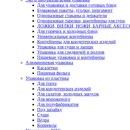
Для упаковки и доставки готовых блюд
Бумажные пакеты, уголки, пергамент
Одноразовые стаканы и держатели
Одноразовые тарелки, контейнеры для супа
ЛОЖКИ, ВИЛКИ, НОЖИ, БАРНЫЕ АКСЕС
Для горячих и холодных блюд
Универсальные контейнеры
Контейнеры для кондитерских изделий
Упаковка для суши и лапши
Упаковка для сэндвичей и роллов
Пищевые упаковки и контейнеры
Алюминиевая упаковка
Касалетки
Пищевая фольга
Упаковка из пластика
Для торта
Для кондитерских изделий
Для салатов, холодных закусок
Для мороженого
Для полуфабрикатов
Под запайку
Суши
Вёдра
Коррексы