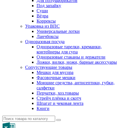
Для полуфабрикатов
Под запайку
Суши
Вёдра
Коррексы
Упаковка из ВПС
Универсальные лотки
Ланчбоксы
Одноразовая посуда
Одноразовые тарелки, креманки,
контейнеры для супа
Одноразовые стаканы и держатели
Ложки, вилки, ножи, барные аксессуары
Сопутствующие товары
Мешки для мусора
Фасовочные мешки
Моющие средства, антисептики, губки,
салфетки
Перчатки, хоз.товары
Стрейч плёнка и скотч
Шпагат и чековая лента
Книги